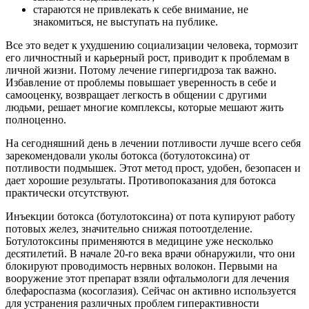
стараются не привлекать к себе внимание, не
знакомиться, не выступать на публике.
Все это ведет к ухудшению социализации человека, тормозит
его личностный и карьерный рост, приводит к проблемам в
личной жизни. Потому лечение гипергидроза так важно.
Избавление от проблемы повышает уверенность в себе и
самооценку, возвращает легкость в общении с другими
людьми, решает многие комплексы, которые мешают жить
полноценно.
На сегодняшний день в лечении потливости лучше всего себя
зарекомендовали уколы ботокса (ботулотоксина) от
потливости подмышек. Этот метод прост, удобен, безопасен и
дает хорошие результаты. Противопоказания для ботокса
практически отсутствуют.
Инъекции ботокса (ботулотоксина) от пота купируют работу
потовых желез, значительно снижая потоотделение.
Ботулотоксины применяются в медицине уже несколько
десятилетий. В начале 20-го века врачи обнаружили, что они
блокируют проводимость нервных волокон. Первыми на
вооружение этот препарат взяли офтальмологи для лечения
блефароспазма (косоглазия). Сейчас он активно используется
для устранения различных проблем гиперактивности