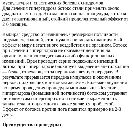
мускулатуры и спастических болевых синдромов.
Для лечения гипергидроза ботокс стали применять около
двадцати лет назад. Это малоинвазивная процедура, которая
дает гарантированный, стойкий продолжительный эффект от
2-6 месяцев.
Выбирая средство от излишней, чрезмерной потливости
подмышек, ладоней, стоп нужно соизмерять планируемый
эффект и меру негативного воздействия на организм. Ботокс
при лечении гипергидроза не оказывает действия на
организм, не происходит каких-либо функциональных
изменений. Врач проводит серию подкожных инъекций.
Ботокс при гипергидрозе блокирует выделение ацетилхолина
— белка, отвечающего за нервно-мышечную передачу. В
результате прерывается передача импульсов к окончаниям
нервов, подходящих к потовым железам. Болевые ощущения
во время проведения процедуры минимальны. Лечение
гипергидроза (повышенной потливости) ботоксом устраняет
не только сам гипергидроз, но и снижает выраженность
запаха тела, что для многих также является проблемой.
Эффект от ботокса против пота появится примерно на 2-3
день.
Преимущества процедуры: