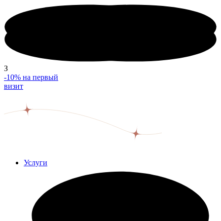
З
-10%
на первый
визит
Услуги