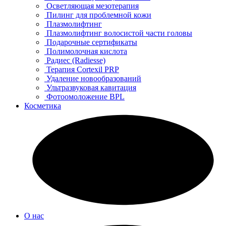
Осветляющая мезотерапия
Пилинг для проблемной кожи
Плазмолифтинг
Плазмолифтинг волосистой части головы
Подарочные сертификаты
Полимолочная кислота
Радиес (Radiesse)
Терапия Cortexil PRP
Удаление новообразований
Ультразвуковая кавитация
Фотоомоложение BPL
Косметика
О нас