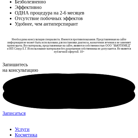
Безболезненно
Эффективно
ОДНА процедура на 2-6 месяцев
Отсутствие побочных эффектов
Удобнее, чем антиперспирант
Необходима консультация специалиста. Имеются противопоказания. Представленная на сайте
информация не может быть использована для постановки диагноза, назначения лечения и не заменяет
прием врача. Все материалы, представленные на сайте, являются собственностью ООО "БЬЮТИМЕД"
и ИП Сокур Е.Г. Использование материалов без разрешения собственника не допускается. Не является
публичной офертой. 18+
Запишитесь
на консультацию
Записаться
Услуги
Косметика