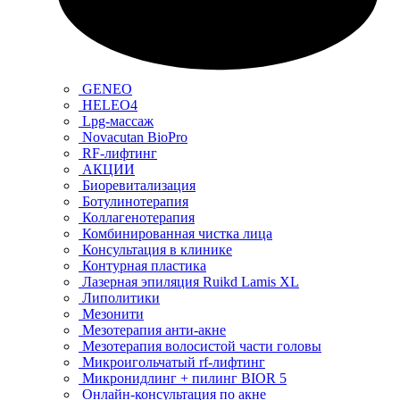
GENEO
HELEO4
Lpg-массаж
Novacutan BioPro
RF-лифтинг
АКЦИИ
Биоревитализация
Ботулинотерапия
Коллагенотерапия
Комбинированная чистка лица
Консультация в клинике
Контурная пластика
Лазерная эпиляция Ruikd Lamis XL
Липолитики
Мезонити
Мезотерапия анти-акне
Мезотерапия волосистой части головы
Микроигольчатый rf-лифтинг
Микронидлинг + пилинг BIOR 5
Онлайн-консультация по акне