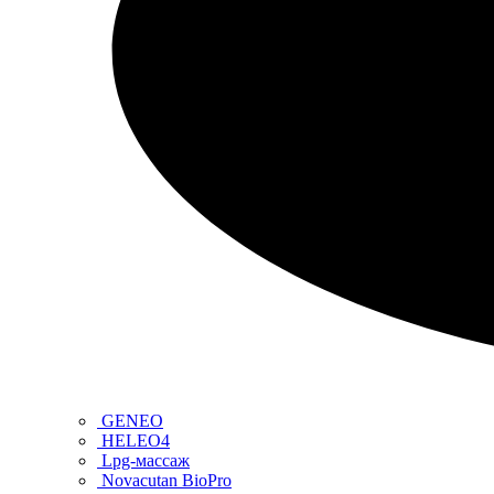
GENEO
HELEO4
Lpg-массаж
Novacutan BioPro