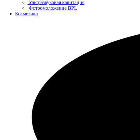
Ультразвуковая кавитация
Фотоомоложение BPL
Косметика