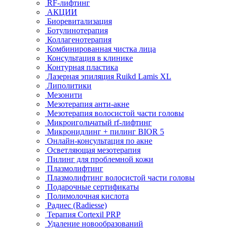
RF-лифтинг
АКЦИИ
Биоревитализация
Ботулинотерапия
Коллагенотерапия
Комбинированная чистка лица
Консультация в клинике
Контурная пластика
Лазерная эпиляция Ruikd Lamis XL
Липолитики
Мезонити
Мезотерапия анти-акне
Мезотерапия волосистой части головы
Микроигольчатый rf-лифтинг
Микронидлинг + пилинг BIOR 5
Онлайн-консультация по акне
Осветляющая мезотерапия
Пилинг для проблемной кожи
Плазмолифтинг
Плазмолифтинг волосистой части головы
Подарочные сертификаты
Полимолочная кислота
Радиес (Radiesse)
Терапия Cortexil PRP
Удаление новообразований