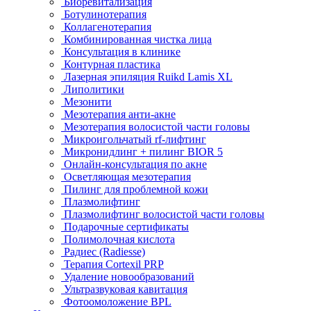
Биоревитализация
Ботулинотерапия
Коллагенотерапия
Комбинированная чистка лица
Консультация в клинике
Контурная пластика
Лазерная эпиляция Ruikd Lamis XL
Липолитики
Мезонити
Мезотерапия анти-акне
Мезотерапия волосистой части головы
Микроигольчатый rf-лифтинг
Микронидлинг + пилинг BIOR 5
Онлайн-консультация по акне
Осветляющая мезотерапия
Пилинг для проблемной кожи
Плазмолифтинг
Плазмолифтинг волосистой части головы
Подарочные сертификаты
Полимолочная кислота
Радиес (Radiesse)
Терапия Cortexil PRP
Удаление новообразований
Ультразвуковая кавитация
Фотоомоложение BPL