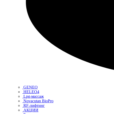
GENEO
HELEO4
Lpg-массаж
Novacutan BioPro
RF-лифтинг
АКЦИИ